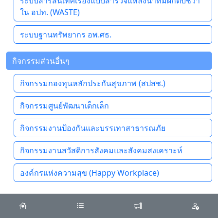
ระบบสารสนเทศเรื่องแบบสำรวจแหล่งน้ำที่มีผักตบชวา
ใน อปท. (WASTE)
ระบบฐานทรัพยากร อพ.ศธ.
กิจกรรมส่วนอื่นๆ
กิจกรรมกองทุนหลักประกันสุขภาพ (สปสช.)
กิจกรรมศูนย์พัฒนาเด็กเล็ก
กิจกรรมงานป้องกันและบรรเทาสาธารณภัย
กิจกรรมงานสวัสดิการสังคมและสังคมสงเคราะห์
องค์กรแห่งความสุข (Happy Workplace)