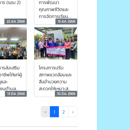
การพัฒนา
าร (รอบ 2)
คุณภาพชีวิตและ
การจัดการเรียนรู้
22 ส.ค. 2568
15 ส.ค. 2568
ตลอดชีวิตของผู้
สูงอายุ 2568 ครั้ง
ที่ 4
โครงการปรับ
ารส่งเสริม
สภาพแวดล้อมและ
าชีพให้แก่ผู้
สิ่งอำนวยความ
ุและ
สะดวกให้เหมาะสม
าชนตำบล
13 มิ.ย. 2568
10 มิ.ย. 2568
และปลอดภัย
ม 2568
2568
‹
1
2
›