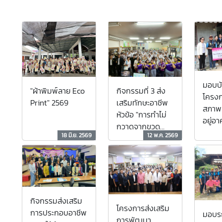
มอบบ
กิจกรรมที่ 3 ส่ง
"ผ้าพิมพ์ลาย Eco
โครงก
เสริมทักษะอาชีพ
Print" 2569
สภาพแ
หัวข้อ "การทำไม่
อยู่อ
กวาดจากขวด
18 มิ.ย. 2569
12 พ.ค. 2569
พลาสติก" รร.ผู้สูง
อายุ
กิจกรรมส่งเสริม
โครงการส่งเสริม
การประกอบอาชีพ
มอบรถ
การพัฒนา