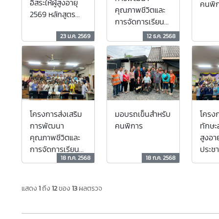
อิสระให้ผู้สูงอายุ
คนพิก
คุณภาพชีวิตและ
2569 หลักสูตร
การจัดการเรียนรู้
"ผลิตภัณฑ์สบู่จาก
ตลอดชีวิตของผู้
ถ่านไบโอชาร์"
23 ม.ค. 2569
12 ธ.ค. 2568
สูงอายุ กิจกรรมที่
1/2569
มอบรถเข็นสำหรับ
โครงการส่งเสริม
โครงก
คนพิการ
การพัฒนา
ทักษะอ
คุณภาพชีวิตและ
สูงอาย
การจัดการเรียนรู้
ประช
18 ก.ค. 2568
18 ก.ค. 2568
ตลอดชีวิตของผู้
บ้านแ
สูงอายุ ครั้งที่ 3
การดูแลสุขภาพ
แสดง
1
ถึง
12
ของ
13
ผลตรวจ