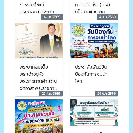
การรับรู้ให้แก่
ความคิดเห็น (ร่าง)
ประชาชน (ประกาศ
นโยบายและแผน
4 ส.ค. 2569
4 ส.ค. 2569
กรมอุตุนิยมวิทยา)
ระดับชาติว่าด้วย
ความมั่นคงแห่งชาติ
พระบาทสมเด็จ
ประชาสัมพันธ์วัน
พระเจ้าอยู่หัว
ป้องกันการจมน้ำ
พระราชทานคำขวัญ
โลก
จิตอาสาพระราชทาน
27 ก.ค. 2569
24 ก.ค. 2569
เมื่อวันพฤหัสบดีที่
๒๓ กรกฎาคม พ.ศ.
๒๕๖๙