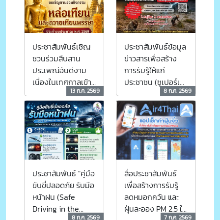
ไซเบอร์"
ประชาสัมพันธ์เชิญ
ประชาสัมพันธ์ข้อมูล
ชวนร่วมสืบสาน
ข่าวสารเพื่อสร้าง
ประเพณีอันดีงาม
การรับรู้ให้แก่
เนื่องในเทศกาลเข้า
ประชาชน (ซูเปอร์เอ
13 ก.ค. 2569
8 ก.ค. 2569
พรรษา
ลนีโญ... ภัยพิบัติที่
หลีกเลี่ยงไม่ได้ แต่
เราสามารถเตรียม
พร้อมรับมือได้)
ประชาสัมพันธ์ "คู่มือ
สื่อประชาสัมพันธ์
ขับขี่ปลอดภัย รับมือ
เพื่อสร้างการรับรู้
หน้าฝน (Safe
ลดหมอกควัน และ
Driving in the
ฝุ่นละออง PM 2.5 ใน
8 ก.ค. 2569
7 ก.ค. 2569