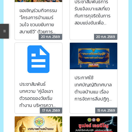
ประชาสัมพันธ์การ
รับแจ้งเบาะแสเกี่ยว
ขอเชิญร่วมกิจกรรม
กับการทุจริตในการ
"โครงการบ้านแมร่
สอบแข่งขันเพื่อ
วมใจ ชวนขยับกาย
บรรจุบุคคลเป็น
สบายชีวี" ด้วยการ
ข้าราชการหรือ
20 ก.ค. 2569
20 ก.ค. 2569
ออกกำลังกายด้วย
พนักงานส่วนท้อง
การเต้นแอโรบิก
ถิ่น
เพื่อส่งเสริมสุขภาพ
ประกาศใช้
ประชาสัมพันธ์
เทศบัญญัติเทศบาล
บทความ "คู่มือเอา
ตำบลบ้านแม เรื่อง
ตัวรอดของวัยเริ่ม
การจัดการสิ่งปฏิกูล
ทำงาน บริหารความ
และมูลฝอย
17 ก.ค. 2569
15 ก.ค. 2569
เสี่ยงแบบมืออาชีพ
พ.ศ.2569
รู้ทันกลลวง ของ
อาชญากรทาง